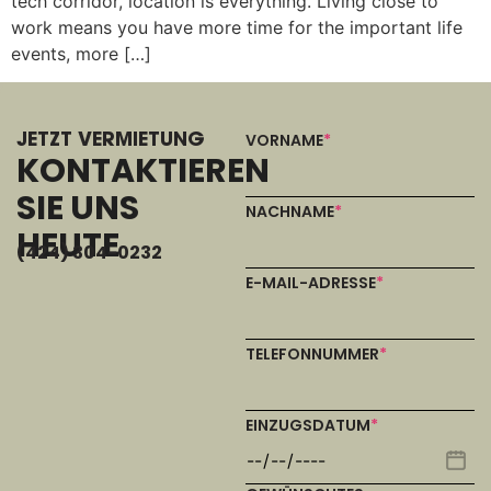
tech corridor, location is everything. Living close to
work means you have more time for the important life
events, more […]
JETZT VERMIETUNG
VORNAME
*
KONTAKTIEREN
SIE UNS
NACHNAME
*
HEUTE
(424) 304-0232
E-MAIL-ADRESSE
*
TELEFONNUMMER
*
EINZUGSDATUM
*