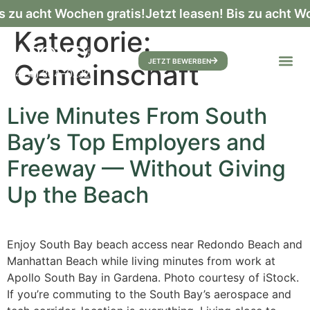
s zu acht Wochen gratis!
Jetzt leasen! Bis zu acht W
Kategorie:
JETZT BEWERBEN
Gemeinschaft
(424) 304-0232
Live Minutes From South
Bay’s Top Employers and
Freeway — Without Giving
Up the Beach
Enjoy South Bay beach access near Redondo Beach and
Manhattan Beach while living minutes from work at
Apollo South Bay in Gardena. Photo courtesy of iStock.
If you’re commuting to the South Bay’s aerospace and