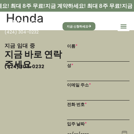
! 최대 8주 무료!
지금 계약하세요! 최대 8주 무료!
지금 
Honda
지금 신청하세요
(424) 304-0232
지금 임대 중
이름
*
지금 바로 연락
주세요
성
*
(424) 304-0232
이메일 주소
*
전화 번호
*
입주 날짜
*