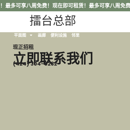
！最多可享八周免费！
现在即可租赁！最多可享八周免费
擂台总部
平面图
画廊
便利设施
邻里
现正招租
立即联系我们
(424) 304-0232