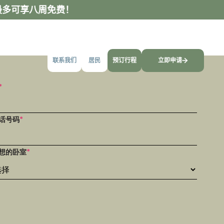
多可享八周免费！
联系我们
居民
预订行程
立即申请
*
话号码
*
想的卧室
*