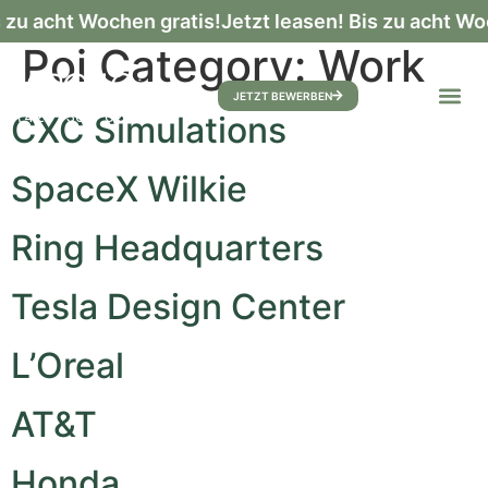
 zu acht Wochen gratis!
Jetzt leasen! Bis zu acht Wo
Poi Category:
Work
JETZT BEWERBEN
(424) 304-0232
CXC Simulations
SpaceX Wilkie
Ring Headquarters
Tesla Design Center
L’Oreal
AT&T
Honda