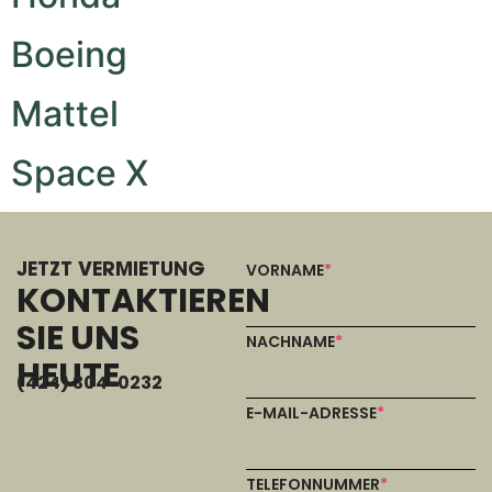
Boeing
Mattel
Space X
JETZT VERMIETUNG
VORNAME
*
KONTAKTIEREN
SIE UNS
NACHNAME
*
HEUTE
(424) 304-0232
E-MAIL-ADRESSE
*
TELEFONNUMMER
*