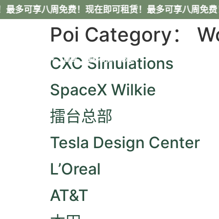
！最多可享八周免费！
现在即可租赁！最多可享八周免费
Poi Category：
W
CXC Simulations
平面图
画廊
便利设施
邻里
SpaceX Wilkie
擂台总部
Tesla Design Center
L’Oreal
AT&T