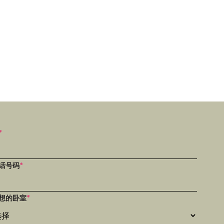
*
话号码
*
想的卧室
*