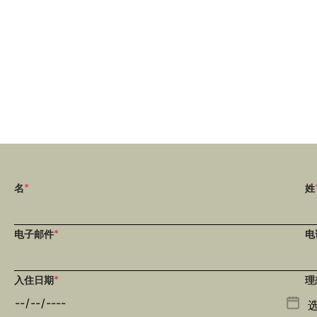
名
*
姓
电子邮件
*
电
入住日期
*
理