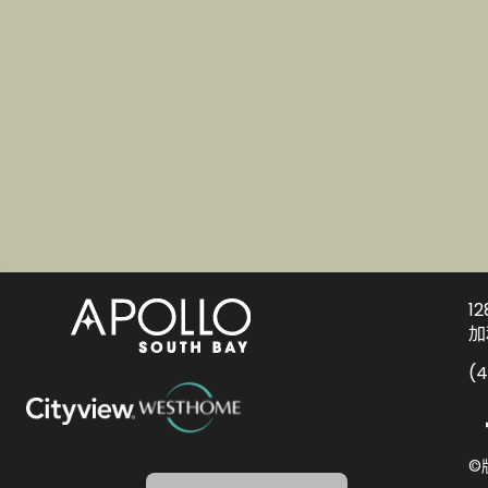
1
Deutsch
加
日本語
(
한국어
Español de México
©
English