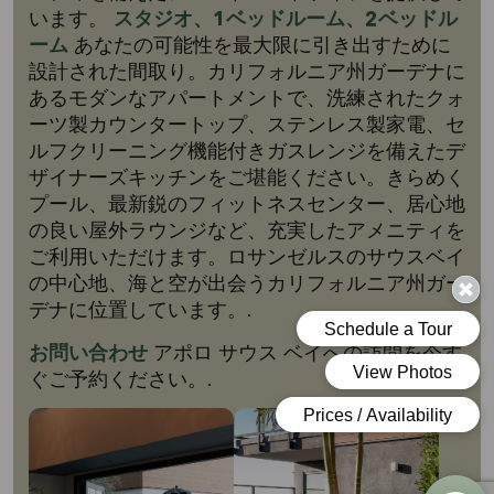
います。
スタジオ、1ベッドルーム、2ベッドル
ーム
あなたの可能性を最大限に引き出すために
設計された間取り。カリフォルニア州ガーデナに
あるモダンなアパートメントで、洗練されたクォ
ーツ製カウンタートップ、ステンレス製家電、セ
ルフクリーニング機能付きガスレンジを備えたデ
ザイナーズキッチンをご堪能ください。きらめく
プール、最新鋭のフィットネスセンター、居心地
の良い屋外ラウンジなど、充実したアメニティを
ご利用いただけます。ロサンゼルスのサウスベイ
の中心地、海と空が出会うカリフォルニア州ガー
デナに位置しています。.
お問い合わせ
アポロ サウス ベイへの訪問を今す
Deutsch
ぐご予約ください。.
한국어
简体中文
Español de México