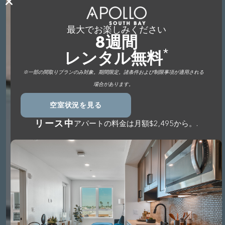
最大でお楽しみください
8週間
*
レンタル無料
※一部の間取りプランのみ対象。期間限定。諸条件および制限事項が適用される
場合があります。
空室状況を見る
リース中
アパートの料金は月額$2,495から。.