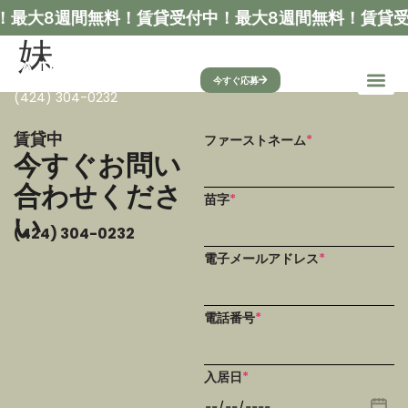
！最大8週間無料！
賃貸受付中！最大8週間無料！
賃貸受
妹
今すぐ応募
(424) 304-0232
賃貸中
ファーストネーム
*
今すぐお問い
合わせくださ
苗字
*
い
(424) 304-0232
電子メールアドレス
*
電話番号
*
入居日
*