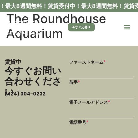
！最大8週間無料！
賃貸受付中！最大8週間無料！
賃貸
The Roundhouse
今すぐ応募
Aquarium
(424) 304-0232
賃貸中
ファーストネーム
*
今すぐお問い
合わせくださ
苗字
*
い
(424) 304-0232
電子メールアドレス
*
電話番号
*